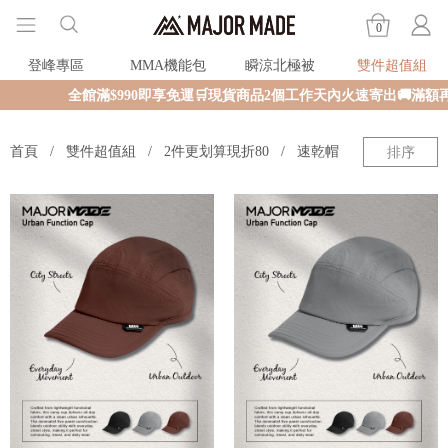
0
登峰專區
MMA機能包
瞬涼北極被
雙件超值組
全館滿$990即享免運🛒現貨商品2個工作天內火速寄出🚚滿額
首頁
雙件超值組
2件更划算現折80
速乾帽
排序