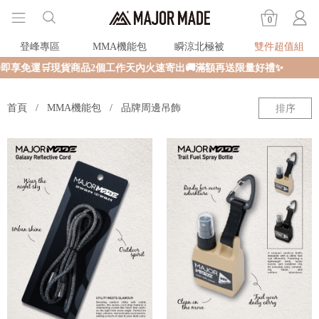
0
登峰專區
MMA機能包
瞬涼北極被
雙件超值組
即享免運🛒現貨商品2個工作天內火速寄出🚚滿額再送限量好禮✨
首頁
MMA機能包
品牌周邊吊飾
排序