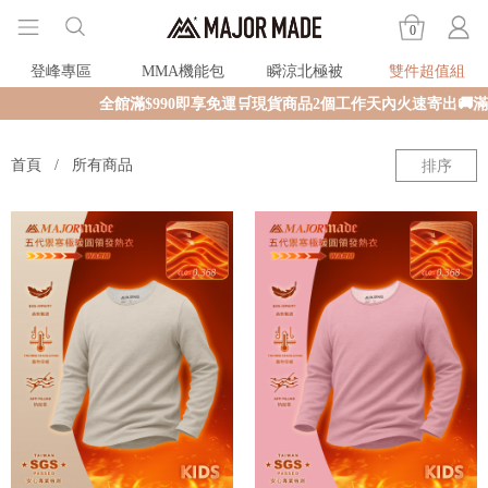
0
登峰專區
MMA機能包
瞬涼北極被
雙件超值組
全館滿$990即享免運🛒現貨商品2個工作天內火速寄出🚚
首頁
所有商品
排序