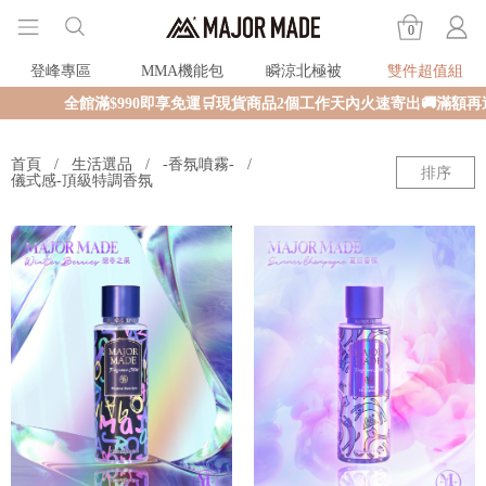
0
登峰專區
MMA機能包
瞬涼北極被
雙件超值組
全館滿$990即享免運🛒現貨商品2個工作天內火速寄出🚚滿額再送
首頁
生活選品
-香氛噴霧-
排序
儀式感-頂級特調香氛