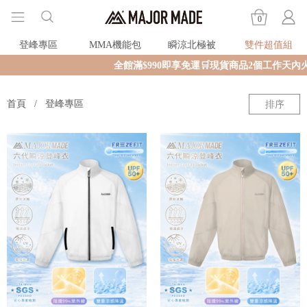
0
登峰專區
MMA機能包
瞬涼北極被
雙件超值組
全館滿$990即享免運🛒現貨商品2個工作天內火
首頁
登峰專區
排序