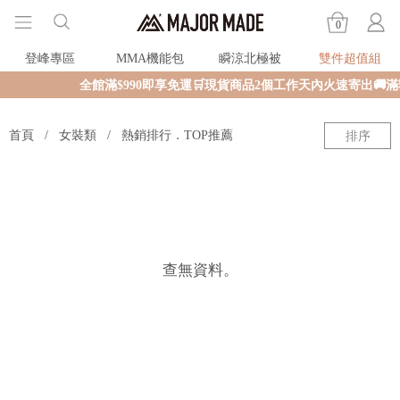
0
登峰專區
MMA機能包
瞬涼北極被
雙件超值組
全館滿$990即享免運🛒現貨商品2個工作天內火速寄出🚚
首頁
女裝類
熱銷排行．TOP推薦
排序
查無資料。