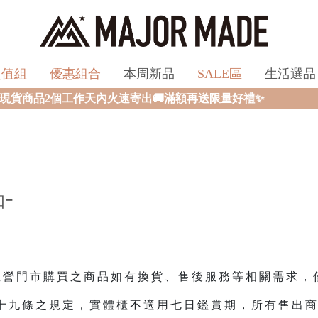
超值組
優惠組合
本周新品
SALE區
生活選品
貨商品2個工作天內火速寄出🚚滿額再送限量好禮✨
-
知
E 直營門市購買之商品如有換貨、售後服務等相關需求
十九條之規定，實體櫃不適用七日鑑賞期，所有售出