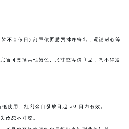
日（皆不含假日) 訂單依照購買排序寄出，還請耐心等
遇完售可更換其他顏色、尺寸或等價商品，恕不得退
折抵使用）紅利金自發放日起 30 日內有效。
期失效恕不補發。