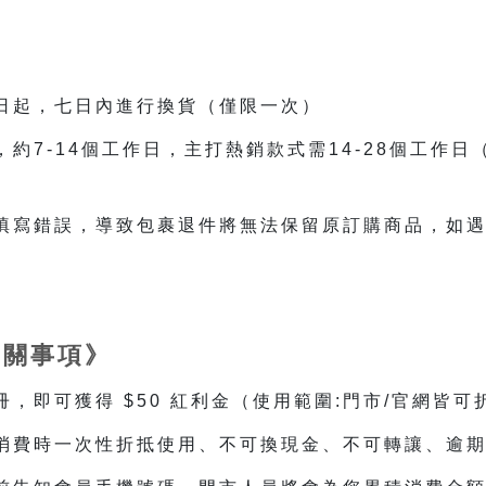
》
日起，七日內進行換貨（僅限一次）
約7-14個工作日，主打熱銷款式需14-28個工作
填寫錯誤，導致包裹退件將無法保留原訂購商品，如
相關事項》
，即可獲得 $50 紅利金（使用範圍:門市/官網皆可
消費時一次性折抵使用、不可換現金、不可轉讓、逾