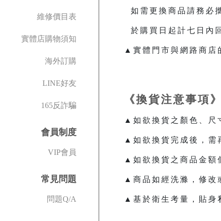
如需更換商品請務必攜
維修價目表
於購買日起計七日內回
實體店購物須知
▲實體門市與網路商店
海外訂購
LINE好友
《換貨注意事項
165反詐騙
▲如欲換貨之顏色、尺
會員制度
▲如欲換貨完成後，需
VIP會員
▲如欲換貨之商品金額
常見問題
▲商品如經洗滌，修改
問題Q/A
▲基於衛生考量，貼身