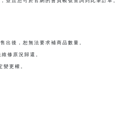
額，並且您可於官網的會員帳號查詢到此筆訂單。
；售出後，恕無法要求補商品數量。
法維修原況歸還。
決定變更權。