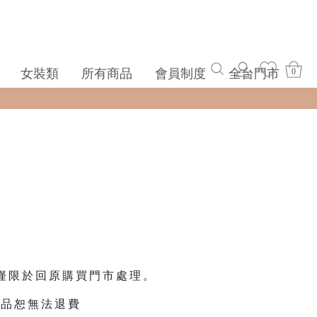
女裝類
所有商品
會員制度
全台門市
0
，僅限於回原購買門市處理。
商品恕無法退費