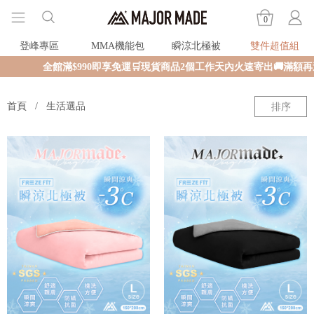
0
登峰專區
MMA機能包
瞬涼北極被
雙件超值組
全館滿$990即享免運🛒現貨商品2個工作天內火速寄出🚚滿額再送限
首頁
生活選品
排序