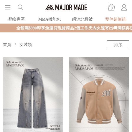
0
登峰專區
MMA機能包
瞬涼北極被
雙件超值組
全館滿$990即享免運🛒現貨商品2個工作天內火速寄出🚚滿額再送限
首頁
女裝類
排序