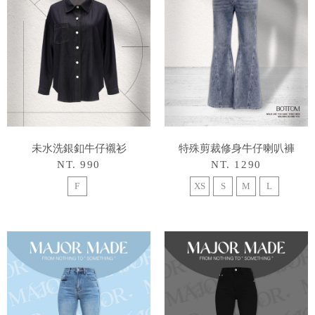
未水洗銀釦牛仔襯衫
特殊剪裁修身牛仔喇叭褲
NT. 990
NT. 1290
F
XS
S
M
L