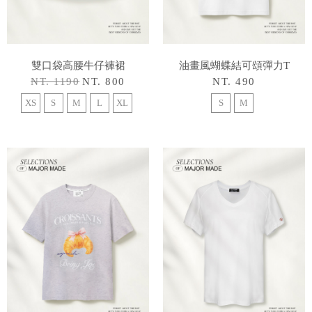
雙口袋高腰牛仔褲裙
油畫風蝴蝶結可頌彈力T
NT. 1190
NT. 800
NT. 490
XS
S
M
L
XL
S
M