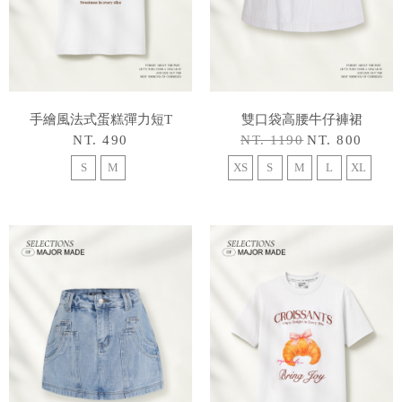
手繪風法式蛋糕彈力短T
雙口袋高腰牛仔褲裙
NT. 490
NT. 1190
NT. 800
S
M
XS
S
M
L
XL