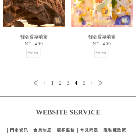
輕奢香氛噴霧
輕奢香氛噴霧
NT. 490
NT. 490
250ML
250ML
1
2
3
4
5
WEBSITE SERVICE
門市資訊
會員制度
顧客服務
常見問題
隱私權政策