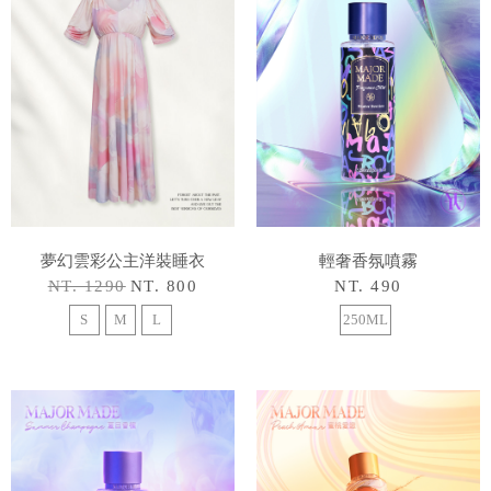
夢幻雲彩公主洋裝睡衣
輕奢香氛噴霧
NT. 1290
NT. 800
NT. 490
S
M
L
250ML