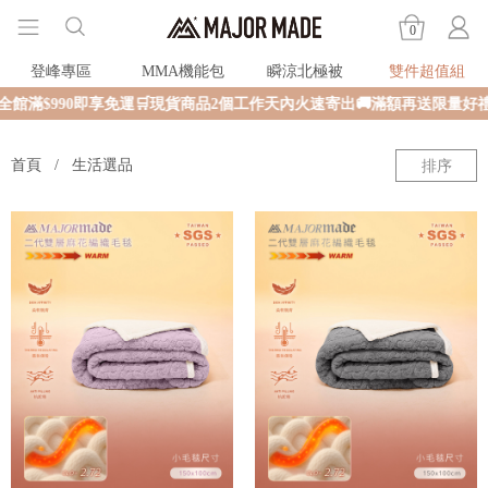
0
登峰專區
MMA機能包
瞬涼北極被
雙件超值組
滿$990即享免運🛒現貨商品2個工作天內火速寄出🚚滿額再送限量好禮✨
首頁
生活選品
排序