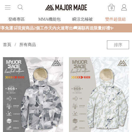
0
登峰專區
MMA機能包
瞬涼北極被
雙件超值組
享免運🛒現貨商品2個工作天內火速寄出🚚滿額再送限量好禮✨
首頁
所有商品
排序